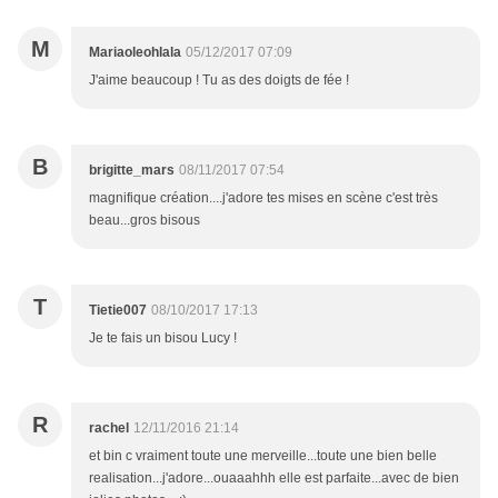
M
Mariaoleohlala
05/12/2017 07:09
J'aime beaucoup ! Tu as des doigts de fée !
B
brigitte_mars
08/11/2017 07:54
magnifique création....j'adore tes mises en scène c'est très
beau...gros bisous
T
Tietie007
08/10/2017 17:13
Je te fais un bisou Lucy !
R
rachel
12/11/2016 21:14
et bin c vraiment toute une merveille...toute une bien belle
realisation...j'adore...ouaaahhh elle est parfaite...avec de bien